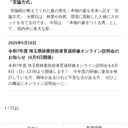
「宮脇方式」
宮脇昭が教えてくれた森の再生－本物の森を未来へ託す「宮
脇方式」 火曜日は、林業や自然、環境に貢献した人物にスポ
ットを当てる日です。 今回は、「本物の森をつくる男」とし
て、 国内外に多大な影…
2025年5月18日
令和7年度 埼玉県林業技術者育成研修オンライン説明会の
お知らせ（6月8日開催）
令和7年度 埼玉県林業技術者育成研修オンライン説明会を6月
8日（日）13:00より開催します！ 今年度の研修に参加を検
討している方、興味があるけれど不安な点がある方、 ぜひこ
の機会にオンライン説明会へご…
1 / 2
1
2
»
コ
ペ
ン
ー
テ
ジ
ホーム
新着情報