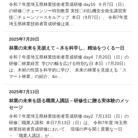
令和７年度埼玉県林業技術者育成研修 day16 ９月7日（日）
の研修〇チェーンソー特別教育 実技〇刈払機安全衛生講習実
技〇チェーンソースキルアップ 本日（9月7日）、 令和7年度
埼玉県林業技術者育成研修は第…
2025年7月20日
林業の未来を見据えて－木を科学し、精油をつくる一日
令和７年度埼玉県林業技術者育成研修 day4 7月20日（日）の
研修〇林業経営 学びの幅を広げる特別な日 本日（7月20日）
は、木材の性質を科学的に学び、 未来の林業を見据える「ス
マート林業」の紹介、&n…
2025年7月13日
林業の未来を語る職業人講話－研修生に贈る実体験のメッ
セージ
令和７年度埼玉県林業技術者育成研修 day2 7月13日（日）の
研修〇職業人講和 本日7月13日（日）は、 令和7年度 埼玉県
林業技術者育成研修において、 現場の声を聞く貴重な一日
－ 「職業人講話」が…