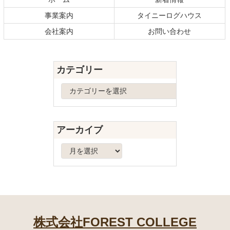
ン
の
事業案内
タイニーログハウス
ツ
先
本
頭
会社案内
お問い合わせ
文
へ
の
戻
先
る
カテゴリー
頭
へ
カ
戻
テ
る
ゴ
リ
アーカイブ
ー
ア
ー
カ
イ
ブ
株式会社FOREST COLLEGE