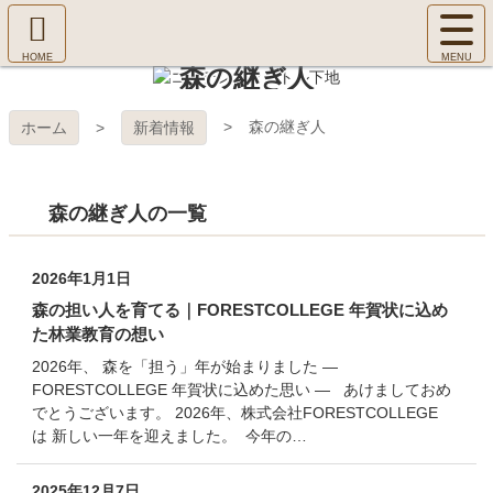
コ
サ
ン
イ
ホ
テ
ト
森の継ぎ人
㈱Ｆ
ー
ン
メ
ム
ツ
ニ
へ
本
ＯＲ
森の継ぎ人
ホーム
新着情報
ュ
文
ー
へ
ＥＳ
を
ス
開
森の継ぎ人の一覧
キ
Ｔ Ｃ
く
ッ
プ
ＯＬ
2026年1月1日
森の担い人を育てる｜FORESTCOLLEGE 年賀状に込め
ＬＥ
た林業教育の想い
2026年、 森を「担う」年が始まりました ―
ＧＥ
FORESTCOLLEGE 年賀状に込めた思い ― あけましておめ
でとうございます。 2026年、株式会社FORESTCOLLEGE
は 新しい一年を迎えました。 今年の…
2025年12月7日