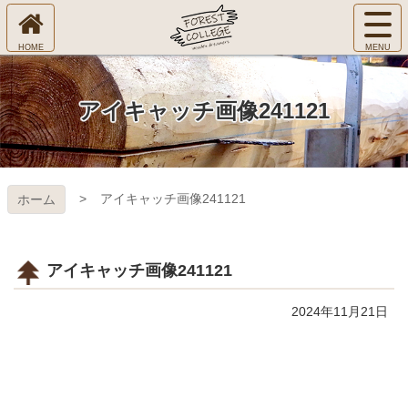
コ
サ
ン
イ
ホ
テ
ト
㈱Ｆ
ー
ン
メ
ム
ツ
ニ
へ
本
ＯＲ
アイキャッチ画像241121
ュ
文
ー
へ
ＥＳ
を
ス
開
キ
Ｔ Ｃ
く
アイキャッチ画像241121
ホーム
ッ
プ
ＯＬ
ＬＥ
アイキャッチ画像241121
ＧＥ
2024年11月21日
コ
ペ
ン
ー