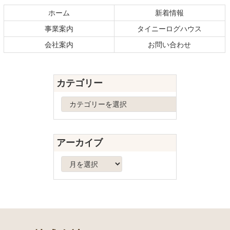
テ
ジ
ホーム
新着情報
ン
の
事業案内
タイニーログハウス
ツ
先
本
頭
会社案内
お問い合わせ
文
へ
の
戻
先
る
カテゴリー
頭
へ
カ
戻
テ
る
ゴ
リ
アーカイブ
ー
ア
ー
カ
イ
ブ