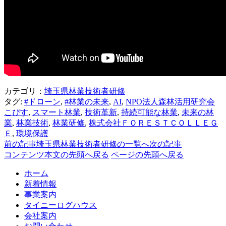
カテゴリ：
埼玉県林業技術者研修
タグ:
#ドローン
,
#林業の未来
,
AI
,
NPO法人森林活用研究会
こぴす
,
スマート林業
,
技術革新
,
持続可能な林業
,
未来の林
業
,
林業技術
,
林業研修
,
株式会社ＦＯＲＥＳＴＣＯＬＬＥＧ
Ｅ
,
環境保護
前の記事
埼玉県林業技術者研修の一覧へ
次の記事
コンテンツ本文の先頭へ戻る
ページの先頭へ戻る
ホーム
新着情報
事業案内
タイニーログハウス
会社案内